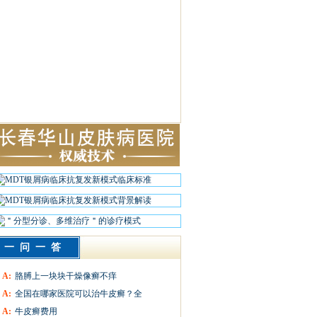
一问一答
A:
胳膊上一块块干燥像癣不痒
A:
全国在哪家医院可以治牛皮癣？全
A:
牛皮癣费用