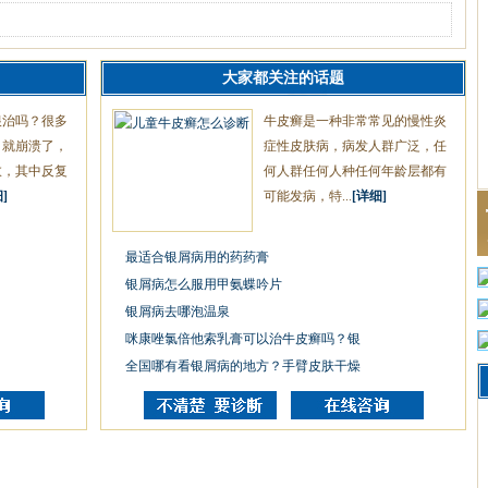
大家都关注的话题
根治吗？很多
牛皮癣是一种非常常见的慢性炎
，就崩溃了，
症性皮肤病，病发人群广泛，任
愈，其中反复
何人群任何人种任何年龄层都有
]
可能发病，特...
[详细]
最适合银屑病用的药药膏
银屑病怎么服用甲氨蝶吟片
银屑病去哪泡温泉
咪康唑氯倍他索乳膏可以治牛皮癣吗？银
全国哪有看银屑病的地方？手臂皮肤干燥