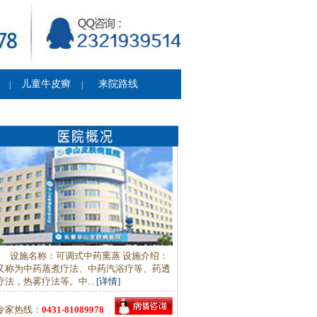
儿童牛皮癣
来院路线
|
|
设施名称：可调式中药熏蒸 设施介绍：
又称为中药蒸煮疗法、中药汽浴疗等、药透
疗法，热雾疗法等。中...
[详情]
专家热线：
0431-81089978