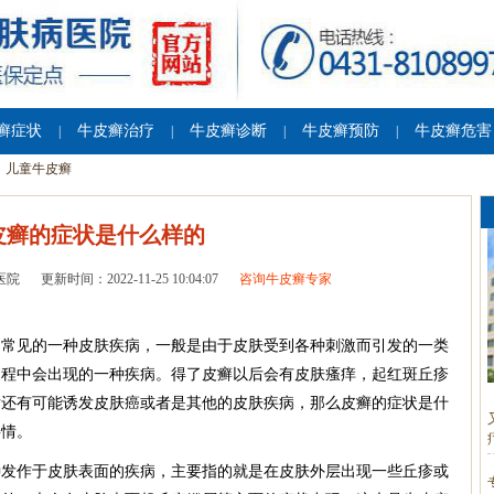
癣症状
牛皮癣治疗
牛皮癣诊断
牛皮癣预防
牛皮癣危害
|
|
|
|
儿童牛皮癣
皮癣的症状是什么样的
医院
更新时间：2022-11-25 10:04:07
咨询牛皮癣专家
中常见的一种皮肤疾病，一般是由于皮肤受到各种刺激而引发的一类
过程中会出现的一种疾病。得了皮癣以后会有皮肤瘙痒，起红斑丘疹
后还有可能诱发皮肤癌或者是其他的皮肤疾病，那么皮癣的症状是什
事情。
种发作于皮肤表面的疾病，主要指的就是在皮肤外层出现一些丘疹或