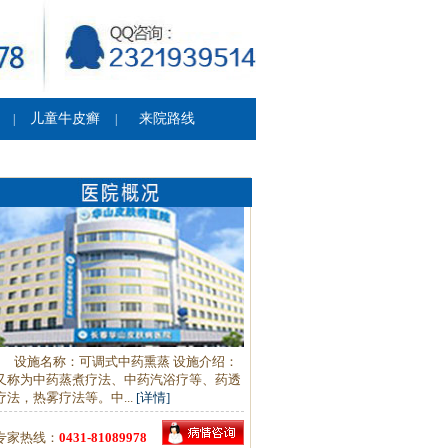
儿童牛皮癣
来院路线
|
|
设施名称：可调式中药熏蒸 设施介绍：
又称为中药蒸煮疗法、中药汽浴疗等、药透
疗法，热雾疗法等。中...
[详情]
专家热线：
0431-81089978