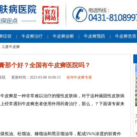
癣症状
牛皮癣治疗
牛皮癣诊断
牛皮癣预防
牛皮癣危害
|
|
|
|
儿童牛皮癣
膏那个好？全国有牛皮癣医院吗？
医院
更新时间：2023-03-08 10:06:13
咨询牛皮癣专家
中牛皮癣是一种非常难以治疗的慢性皮肤病，对于这种顽固性皮肤病
床上经常遇到牛皮癣患者使用外用药膏治疗，那么，？下面请专家来
煤焦油、松馏油、糠馏油和黑豆馏油等，配成5%%浓度的软膏外