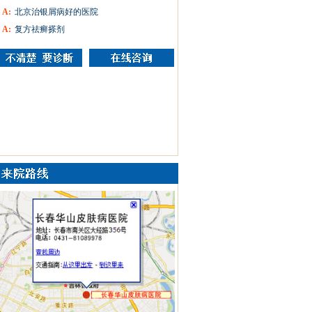
A:
北京治银屑病好的医院
A:
复方祛癣搽剂