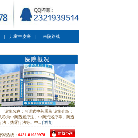
儿童牛皮癣
来院路线
|
|
设施名称：可调式中药熏蒸 设施介绍：
又称为中药蒸煮疗法、中药汽浴疗等、药透
疗法，热雾疗法等。中...
[详情]
专家热线：
0431-81089978