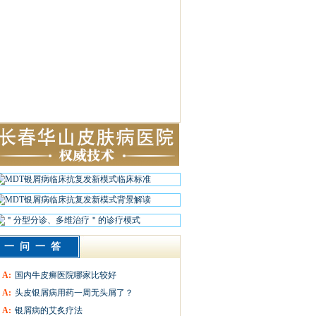
一问一答
A:
国内牛皮癣医院哪家比较好
A:
头皮银屑病用药一周无头屑了？
A:
银屑病的艾炙疗法