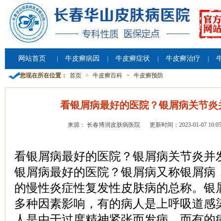
网站首页
牛皮癣病因
牛皮癣症状
牛皮癣治疗
|
|
|
|
您现在所在位置：
首页
>
牛皮癣百科
>
牛皮癣预防
看银屑病最好的医院？银屑病关节炎
来源： 长春博润皮肤病医院
更新时间：2023-01-07 10:05
看银屑病最好的医院？银屑病关节炎并
银屑病最好的医院？银屑病又称银屑病
的慢性炎症性复发性皮肤病的总称。银
多种因素影响，有的病人是上呼吸道感
人是由于过度精神紧张而发病，而有的