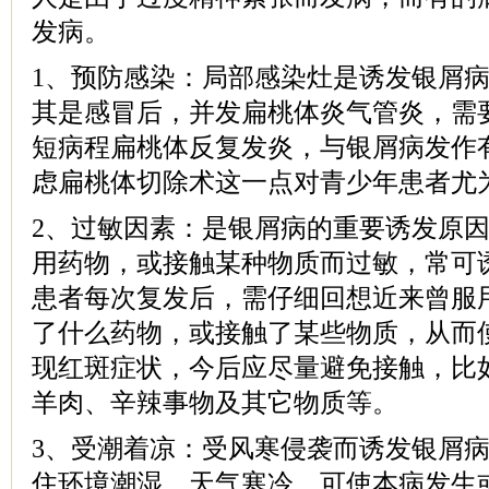
发病。
1、预防感染：局部感染灶是诱发银屑
其是感冒后，并发扁桃体炎气管炎，需
短病程扁桃体反复发炎，与银屑病发作
虑扁桃体切除术这一点对青少年患者尤
2、过敏因素：是银屑病的重要诱发原
用药物，或接触某种物质而过敏，常可
患者每次复发后，需仔细回想近来曾服
了什么药物，或接触了某些物质，从而
现红斑症状，今后应尽量避免接触，比
羊肉、辛辣事物及其它物质等。
3、受潮着凉：受风寒侵袭而诱发银屑
住环境潮湿、天气寒冷，可使本病发生