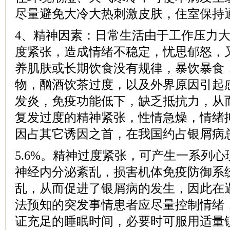
尽量避免大冷大热刺激皮肤，住室保持
4、精神因素：日常生活由于工作压力
度紧张，造成情绪不稳定，忧思郁怒，
养肌肤或长期饮食没有规律，暴饮暴食
物，酗酒饮茶过度，以及外界原因引起
发炎，免疫功能低下，缺乏抵抗力，从
复发过度的精神紧张，性情急燥，情绪
因占其它诱因之首，在我国约占银屑病
5.6%。精神过度紧张，可产生一系列
神经内分泌紊乱，损害机体免疫防御系
乱，从而促进了银屑病的发生，因此在
法预知的突发事情患者应尽量控制情绪
证充足的睡眠时间，必要时可服用适量